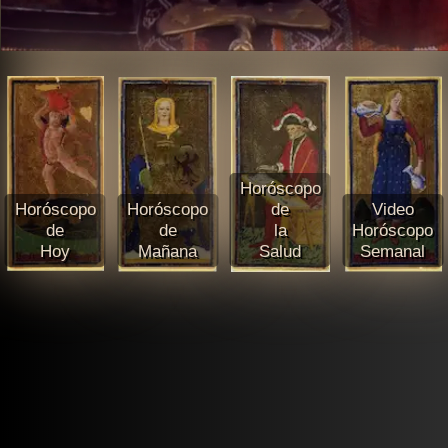
Horóscopo
Horóscopo
Horóscopo
de
Video
de
de
la
Horóscopo
Hoy
Mañana
Salud
Semanal