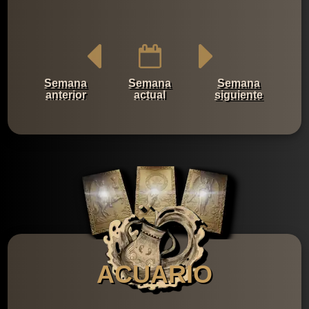
Semana
Semana
Semana
anterior
actual
siguiente
ACUARIO