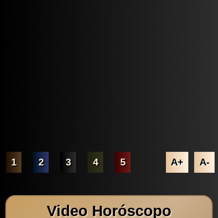
1
2
3
4
5
A+
A-
Video Horóscopo