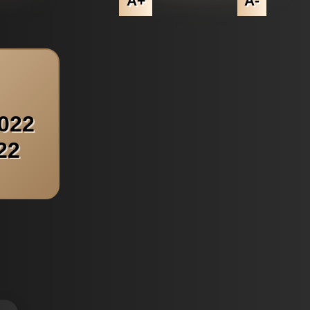
A+
A-
2022
22