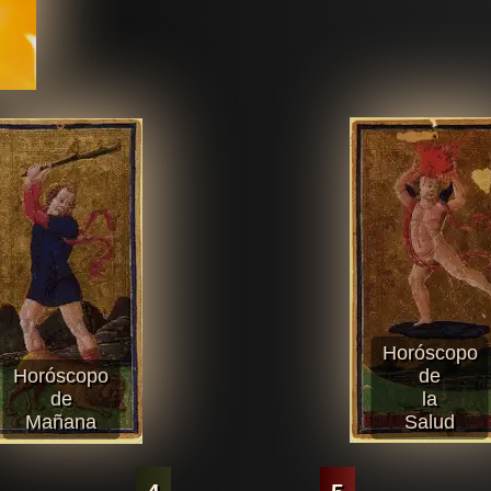
Horóscopo
Horóscopo
de
de
la
Mañana
Salud