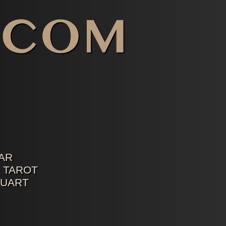
AR
 TAROT
TUART