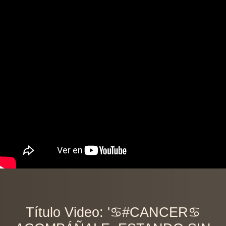
Título Video: '♋️#CANCER♋️