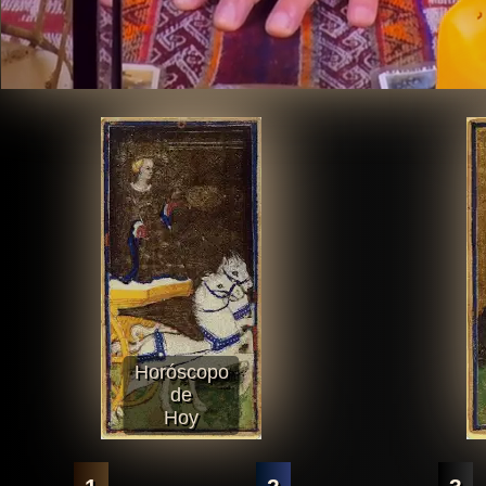
Horóscopo
de
Hoy