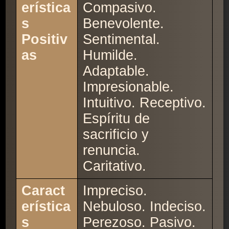
erística
Compasivo.
s
Benevolente.
Positiv
Sentimental.
as
Humilde.
Adaptable.
Impresionable.
Intuitivo. Receptivo.
Espíritu de
sacrificio y
renuncia.
Caritativo.
Caract
Impreciso.
erística
Nebuloso. Indeciso.
s
Perezoso. Pasivo.