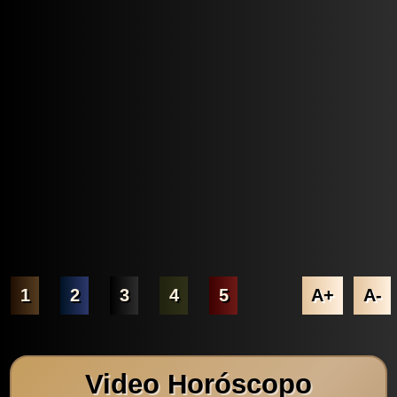
1
2
3
4
5
A+
A-
Video Horóscopo