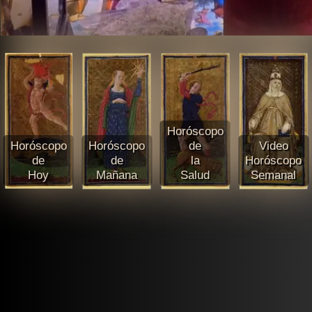
Horóscopo
Horóscopo
Horóscopo
de
Video
de
de
la
Horóscopo
Hoy
Mañana
Salud
Semanal