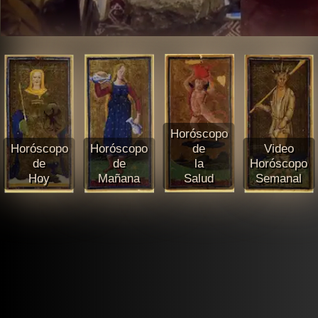
Horóscopo
Horóscopo
Horóscopo
de
Video
de
de
la
Horóscopo
Hoy
Mañana
Salud
Semanal