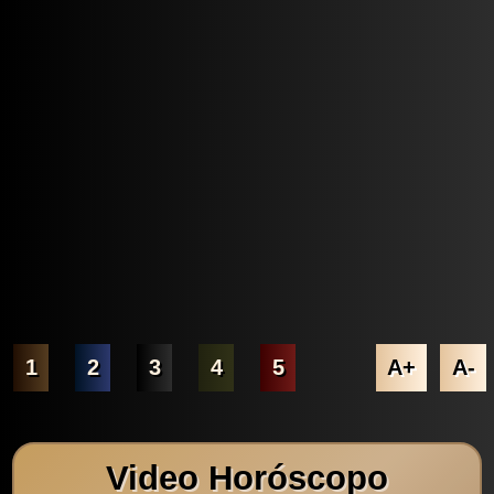
1
2
3
4
5
A+
A-
Video Horóscopo