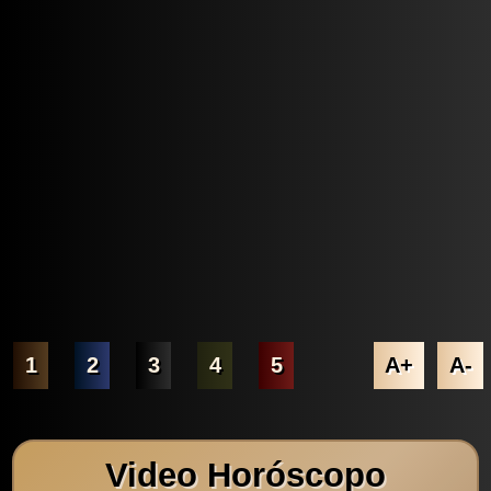
1
2
3
4
5
A+
A-
Video Horóscopo