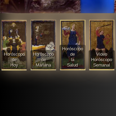
Horóscopo
Horóscopo
Horóscopo
de
Video
de
de
la
Horóscopo
Hoy
Mañana
Salud
Semanal