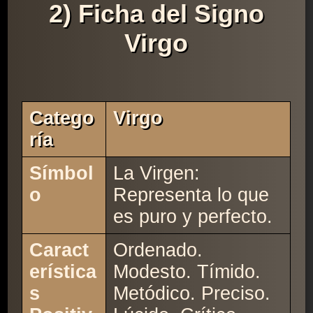
2) Ficha del Signo
Virgo
Catego
Virgo
Ría
Símbol
La Virgen:
o
Representa lo que
es puro y perfecto.
Caract
Ordenado.
erística
Modesto. Tímido.
s
Metódico. Preciso.