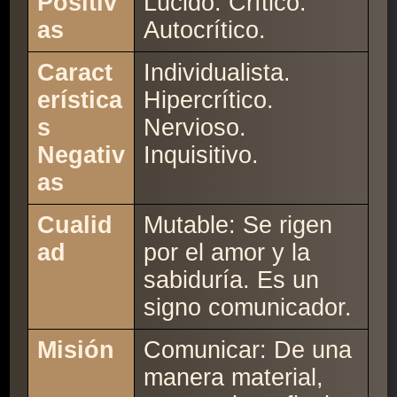
Positiv
Lúcido. Crítico.
as
Autocrítico.
Caract
Individualista.
erística
Hipercrítico.
s
Nervioso.
Negativ
Inquisitivo.
as
Cualid
Mutable: Se rigen
ad
por el amor y la
sabiduría. Es un
signo comunicador.
Misión
Comunicar: De una
manera material,