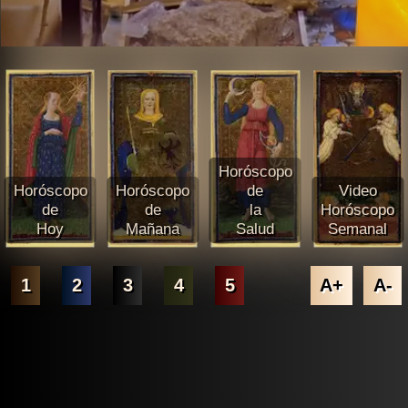
Horóscopo
Horóscopo
Horóscopo
de
Video
de
de
la
Horóscopo
Hoy
Mañana
Salud
Semanal
1
2
3
4
5
A+
A-