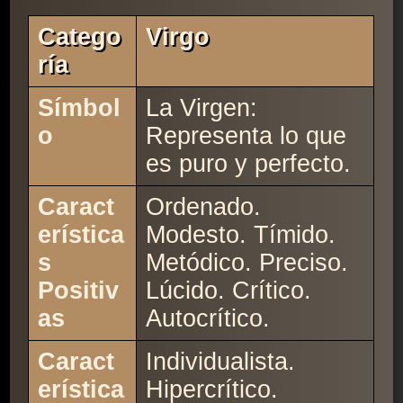
Catego
Virgo
Ría
Símbol
La Virgen:
o
Representa lo que
es puro y perfecto.
Caract
Ordenado.
erística
Modesto. Tímido.
s
Metódico. Preciso.
Positiv
Lúcido. Crítico.
as
Autocrítico.
Caract
Individualista.
erística
Hipercrítico.