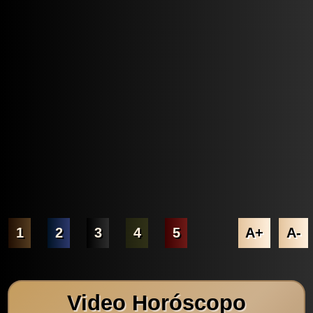
1
2
3
4
5
A+
A-
Video Horóscopo