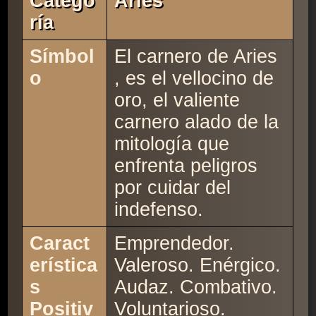
Catego
Aries
Ría
Símbol
El carnero de Aries
o
, es el vellocino de
oro, el valiente
carnero alado de la
mitología que
enfrenta peligros
por cuidar del
indefenso.
Caract
Emprendedor.
erística
Valeroso. Enérgico.
s
Audaz. Combativo.
Positiv
Voluntarioso.