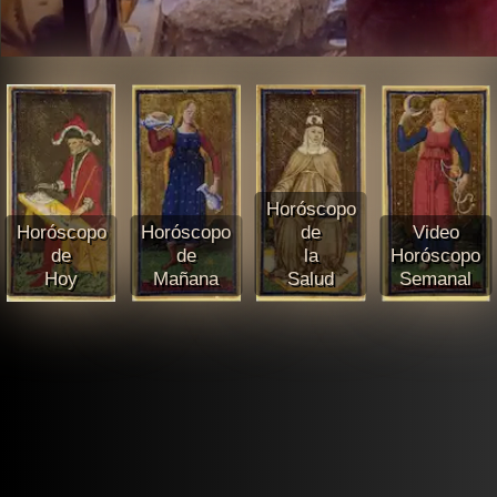
Horóscopo
Horóscopo
Horóscopo
de
Video
de
de
la
Horóscopo
Hoy
Mañana
Salud
Semanal