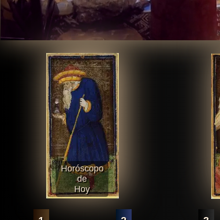
Horóscopo
de
Hoy