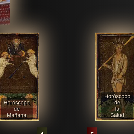
Horóscopo
Horóscopo
de
de
la
Mañana
Salud