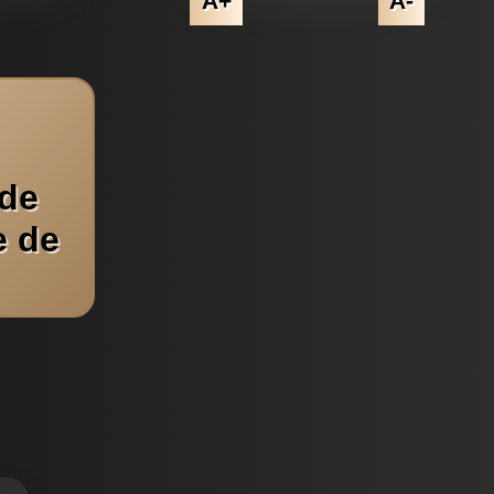
A+
A-
 de
e de