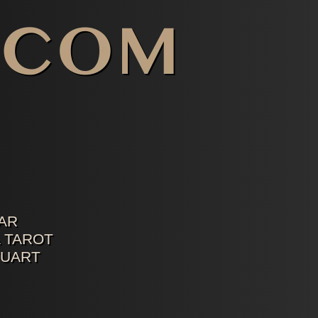
AR
 TAROT
TUART