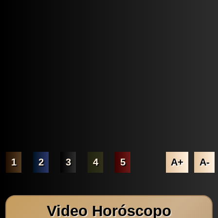
1
2
3
4
5
A+
A-
Video Horóscopo