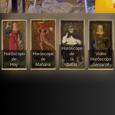
Horóscopo
Horóscopo
Horóscopo
de
Video
de
de
la
Horóscopo
Hoy
Mañana
Salud
Semanal