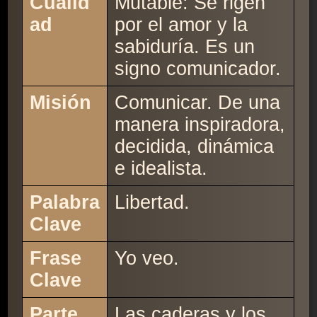
Cualid
Mutable: Se rigen
ad
por el amor y la
sabiduría. Es un
signo comunicador.
Misión
Comunicar. De una
manera inspiradora,
decidida, dinámica
e idealista.
Palabra
Libertad.
Clave
Frase
Yo veo.
Clave
Parte
Las caderas y los