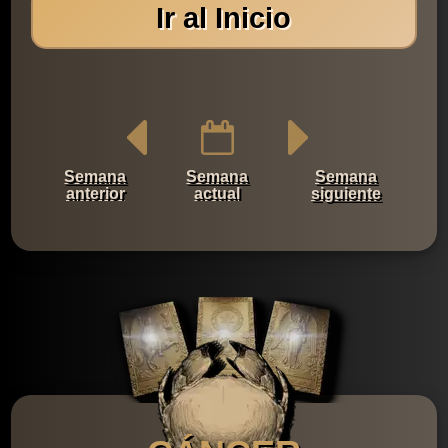
Ir al Inicio
Semana
Semana
Semana
anterior
actual
siguiente