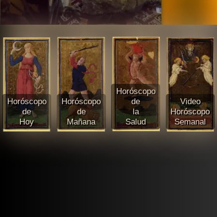
Horóscopo
Horóscopo
Horóscopo
de
Video
de
de
la
Horóscopo
Hoy
Mañana
Salud
Semanal