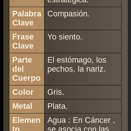
Palabra
Compasión.
Clave
Frase
Yo siento.
Clave
Parte
El estómago, los
del
pechos, la nariz.
Cuerpo
Color
Gris.
Metal
Plata.
Elemen
Agua : En Cáncer ,
to
se asocia con las