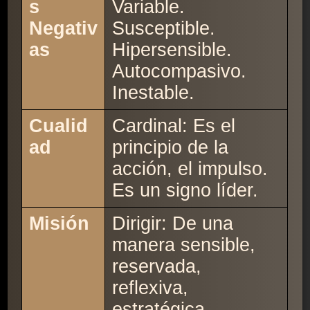
s
Variable.
Negativ
Susceptible.
as
Hipersensible.
Autocompasivo.
Inestable.
Cualid
Cardinal: Es el
ad
principio de la
acción, el impulso.
Es un signo líder.
Misión
Dirigir: De una
manera sensible,
reservada,
reflexiva,
estratégica.