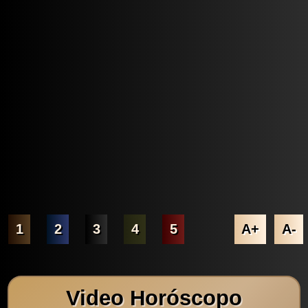
1
2
3
4
5
A+
A-
Video Horóscopo