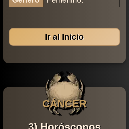
Género
Femenino.
Ir al Inicio
CÁNCER
3) Horóscopos