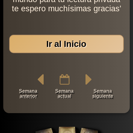
te espero muchísimas gracias'
Ir al Inicio
Semana
Semana
Semana
anterior
actual
siguiente