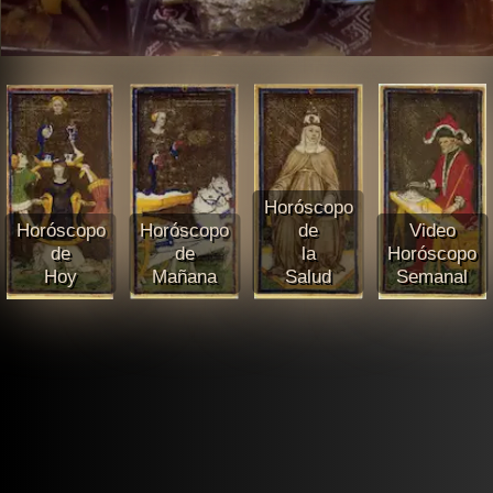
Horóscopo
Horóscopo
Horóscopo
de
Video
de
de
la
Horóscopo
Hoy
Mañana
Salud
Semanal