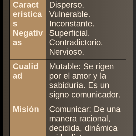
Caract
Disperso.
erística
Vulnerable.
s
Inconstante.
Negativ
Superficial.
as
Contradictorio.
Nervioso.
Cualid
Mutable: Se rigen
ad
por el amor y la
sabiduría. Es un
signo comunicador.
Misión
Comunicar: De una
manera racional,
decidida, dinámica