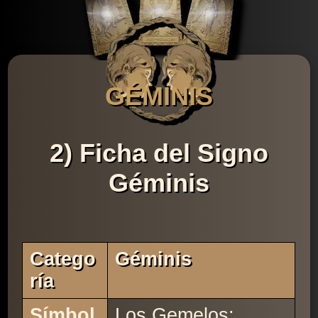
GÉMINIS
2) Ficha del Signo
Géminis
Catego
Géminis
Ría
Símbol
Los Gemelos: