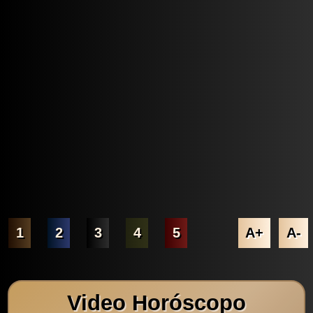
1
2
3
4
5
A+
A-
Video Horóscopo