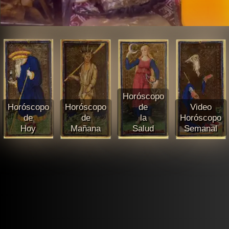
Horóscopo
Horóscopo
Horóscopo
de
Video
de
de
la
Horóscopo
Hoy
Mañana
Salud
Semanal