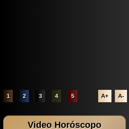
1
2
3
4
5
A+
A-
Video Horóscopo