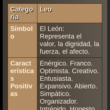
Catego
Leo
Ría
Símbol
El León:
o
Representa el
valor, la dignidad, la
fuerza, el afecto.
Caract
Enérgico. Franco.
erística
Optimista. Creativo.
s
Entusiasta.
Positiv
Expansivo. Abierto.
as
Simpático.
Organizador.
Intrépido. Honesto.