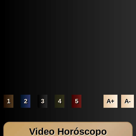
1
2
3
4
5
A+
A-
Video Horóscopo