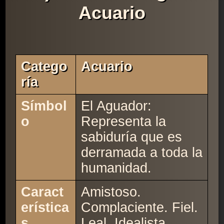
Acuario
Catego
Acuario
Ría
Símbol
El Aguador:
o
Representa la
sabiduría que es
derramada a toda la
humanidad.
Caract
Amistoso.
erística
Complaciente. Fiel.
s
Leal. Idealista.