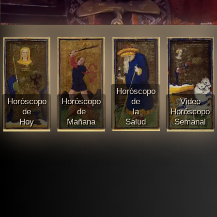
Horóscopo
Horóscopo
Horóscopo
de
Video
de
de
la
Horóscopo
Hoy
Mañana
Salud
Semanal