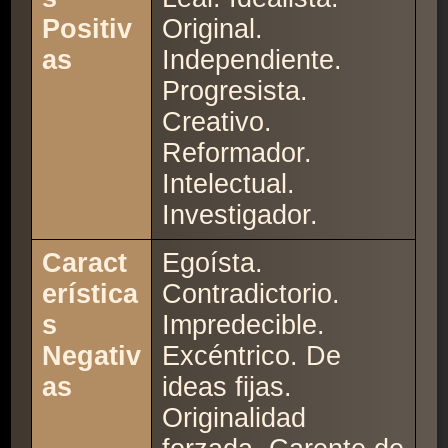
Positiv
Original.
as
Independiente.
Progresista.
Creativo.
Reformador.
Intelectual.
Investigador.
Caract
Egoísta.
erística
Contradictorio.
s
Impredecible.
Negativ
Excéntrico. De
as
ideas fijas.
Originalidad