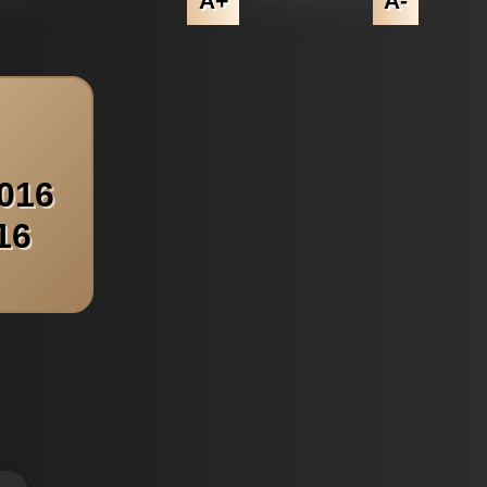
A+
A-
2016
16