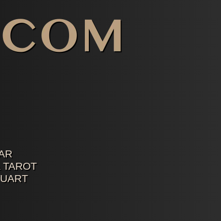
AR
 TAROT
TUART