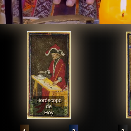
Horóscopo
de
Hoy