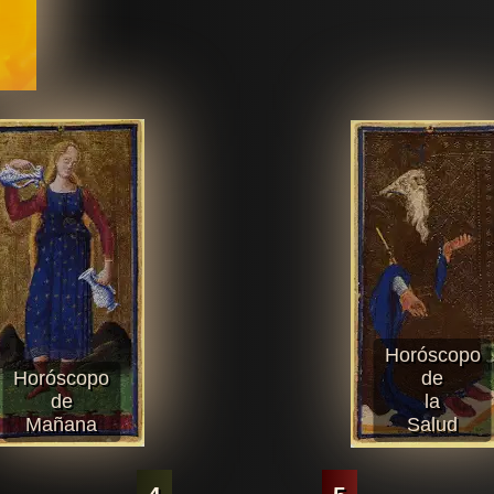
Horóscopo
Horóscopo
de
de
la
Mañana
Salud