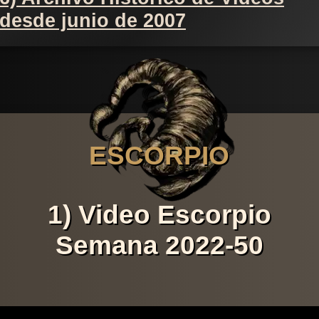
desde junio de 2007
ESCORPIO
1) Video Escorpio
Semana 2022-50