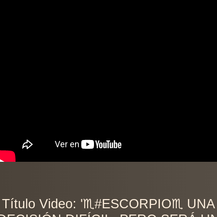
Título Video: '♏️#ESCORPIO♏️ UNA