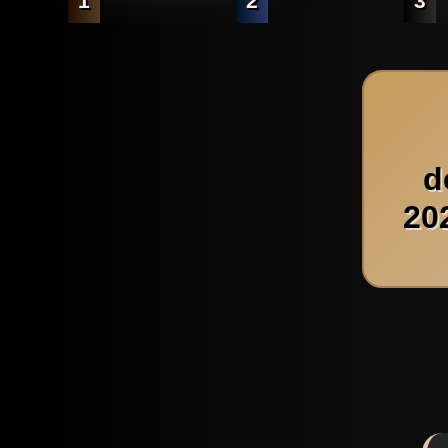
1
2
3
d
20