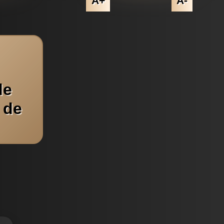
A+
A-
de
 de