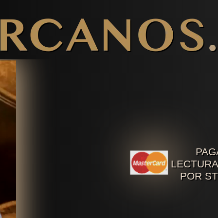
Video Horóscopo Semanal
Noticias de Los Arcanos
Numerología Predictiva
Horóscopo de la Salud
Horóscopo de Mañana
Signos Compatibles
Lectura Geomancia
Horóscopo de Hoy
Signos Zodiacales
Predicciones 2026
Lectura Runas
Lectura Tarot
Rituales
PAG
LECTURA
POR S