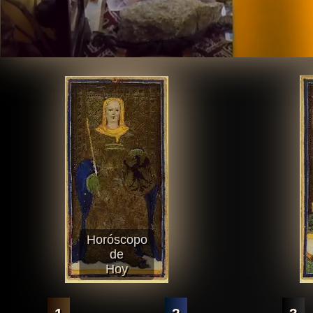
Horóscopo
de
Hoy