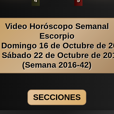
4
5
Video Horóscopo Semanal
Escorpio
 Domingo 16 de Octubre de 
l Sábado 22 de Octubre de 20
(Semana 2016-42)
SECCIONES