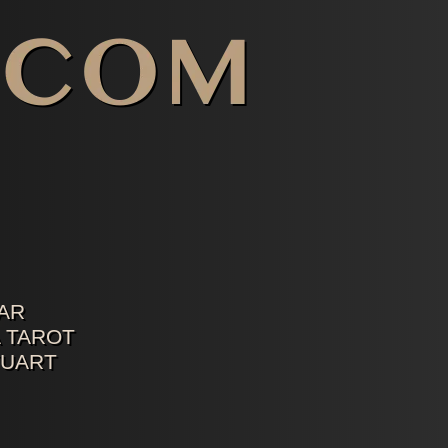
AR
 TAROT
TUART