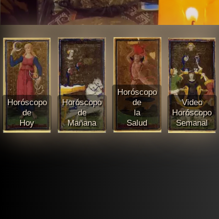
Horóscopo
Horóscopo
Horóscopo
de
Video
de
de
la
Horóscopo
Hoy
Mañana
Salud
Semanal