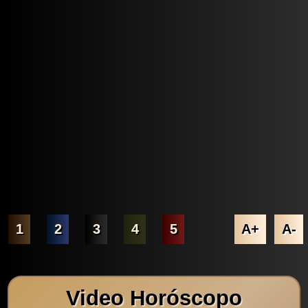
1
2
3
4
5
A+
A-
Video Horóscopo