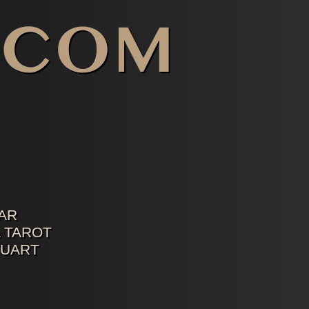
AR
 TAROT
TUART