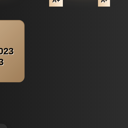
A+
A-
023
3