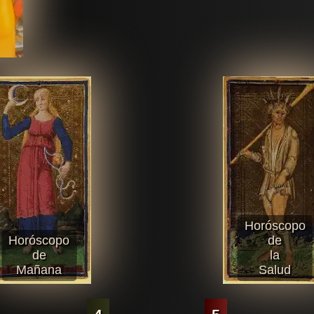
Horóscopo
Horóscopo
de
de
la
Mañana
Salud