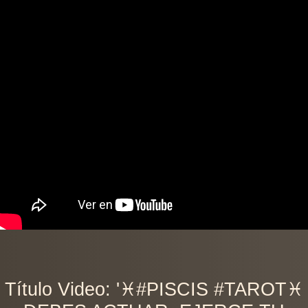
Título Video: '♓️#PISCIS #TAROT♓️