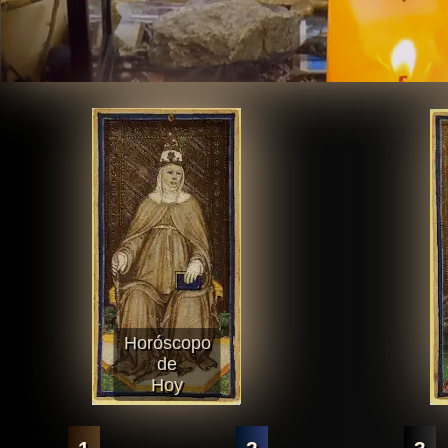
Horóscopo
de
Hoy