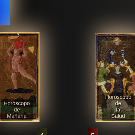
Horóscopo
Horóscopo
de
de
la
Mañana
Salud