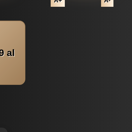
A+
A-
9 al