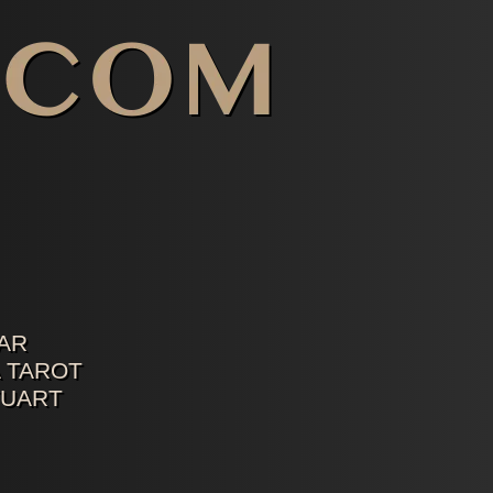
AR
 TAROT
TUART