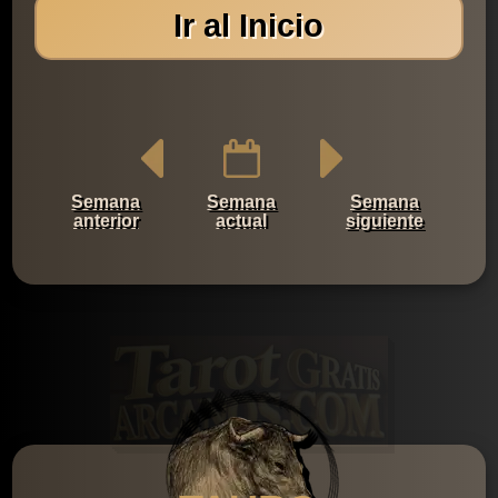
Ir al Inicio
Semana
Semana
Semana
anterior
actual
siguiente