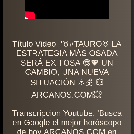
Título Video: '♉️#TAURO♉️ LA
ESTRATEGIA MÁS OSADA
SERÁ EXITOSA 😎💖 UN
CAMBIO, UNA NUEVA
SITUACIÓN ⚠️💰 💥
ARCANOS.COM💥'
Transcripción Youtube: 'Busca
en Google el mejor horóscopo
de hoy ARCANOS.COM en