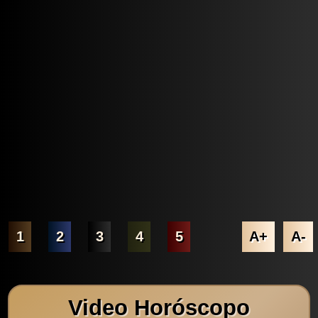
1
2
3
4
5
A+
A-
Video Horóscopo