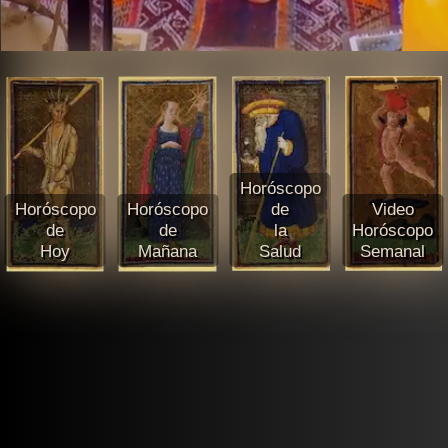
Horóscopo
Horóscopo
Horóscopo
de
Video
de
de
la
Horóscopo
Hoy
Mañana
Salud
Semanal