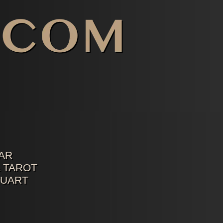
AR
 TAROT
TUART