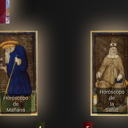
Horóscopo
Horóscopo
de
de
la
Mañana
Salud