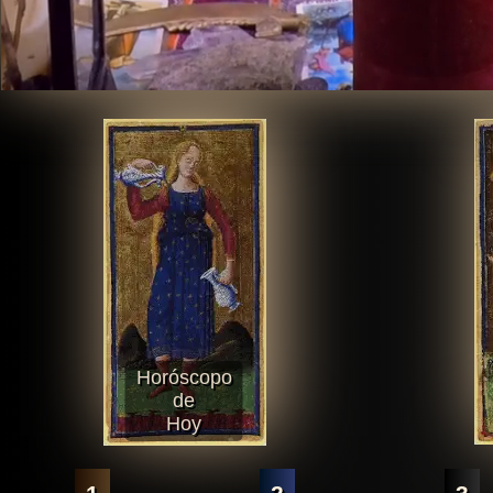
Horóscopo
de
Hoy