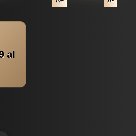
A+
A-
9 al