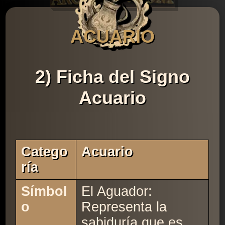
ACUARIO
2) Ficha del Signo
Acuario
Catego
Acuario
Ría
Símbol
El Aguador:
o
Representa la
sabiduría que es