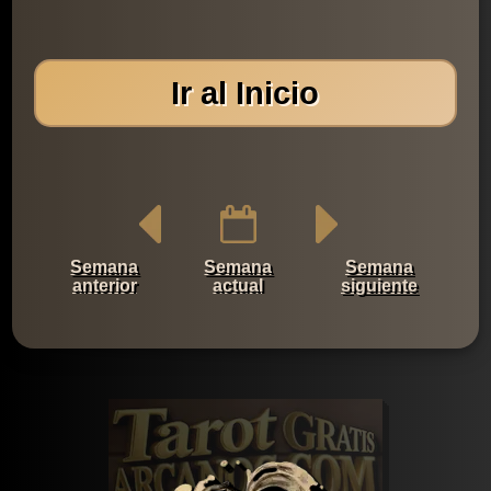
Ir al Inicio
Semana
Semana
Semana
anterior
actual
siguiente