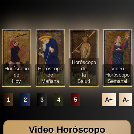
Horóscopo
Horóscopo
Horóscopo
de
Video
de
de
la
Horóscopo
Hoy
Mañana
Salud
Semanal
1
2
3
4
5
A+
A-
Video Horóscopo