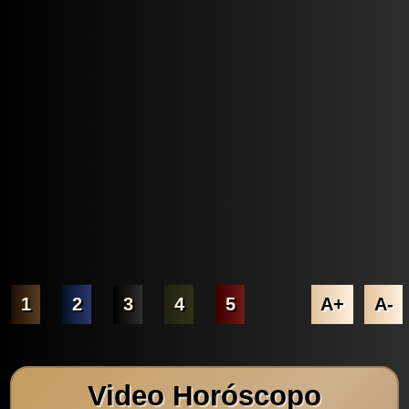
1
2
3
4
5
A+
A-
Video Horóscopo