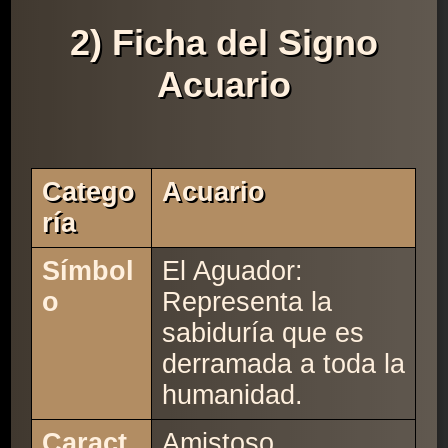
2) Ficha del Signo
Acuario
Catego
Acuario
Ría
Símbol
El Aguador:
o
Representa la
sabiduría que es
derramada a toda la
humanidad.
Caract
Amistoso.