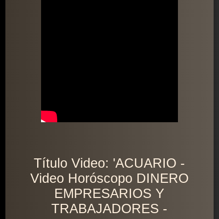
Título Video: 'ACUARIO -
Video Horóscopo DINERO
EMPRESARIOS Y
TRABAJADORES -