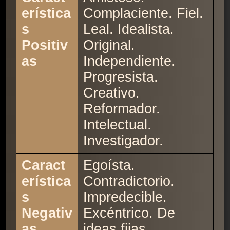
erística
Complaciente. Fiel.
s
Leal. Idealista.
Positiv
Original.
as
Independiente.
Progresista.
Creativo.
Reformador.
Intelectual.
Investigador.
Caract
Egoísta.
erística
Contradictorio.
s
Impredecible.
Negativ
Excéntrico. De
as
ideas fijas.