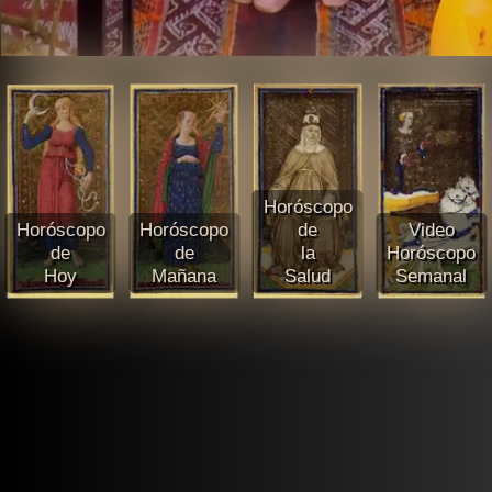
Horóscopo
Horóscopo
Horóscopo
de
Video
de
de
la
Horóscopo
Hoy
Mañana
Salud
Semanal