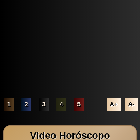
1
2
3
4
5
A+
A-
Video Horóscopo