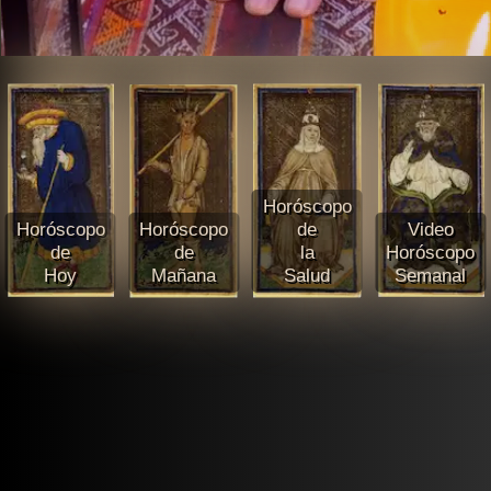
Horóscopo
Horóscopo
Horóscopo
de
Video
de
de
la
Horóscopo
Hoy
Mañana
Salud
Semanal