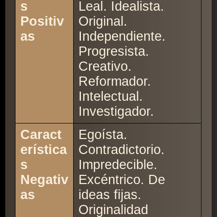
s
Leal. Idealista.
Positiv
Original.
as
Independiente.
Progresista.
Creativo.
Reformador.
Intelectual.
Investigador.
Caract
Egoísta.
erística
Contradictorio.
s
Impredecible.
Negativ
Excéntrico. De
as
ideas fijas.
Originalidad