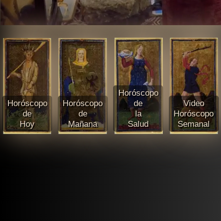
Horóscopo
Horóscopo
Horóscopo
de
Video
de
de
la
Horóscopo
Hoy
Mañana
Salud
Semanal