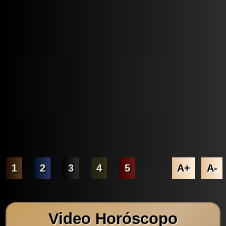
1
2
3
4
5
A+
A-
Video Horóscopo