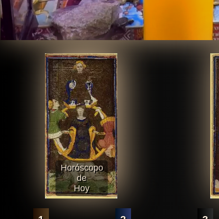
Horóscopo
de
Hoy