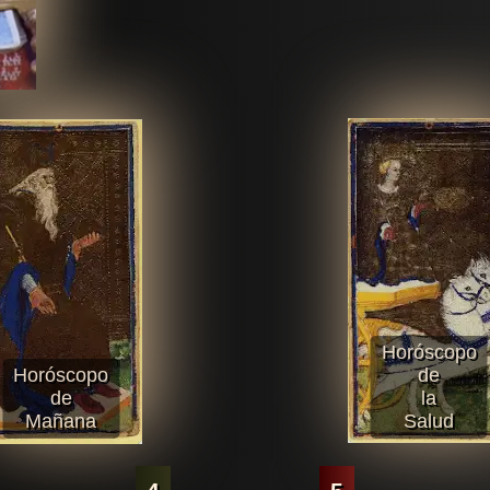
Horóscopo
Horóscopo
de
de
la
Mañana
Salud