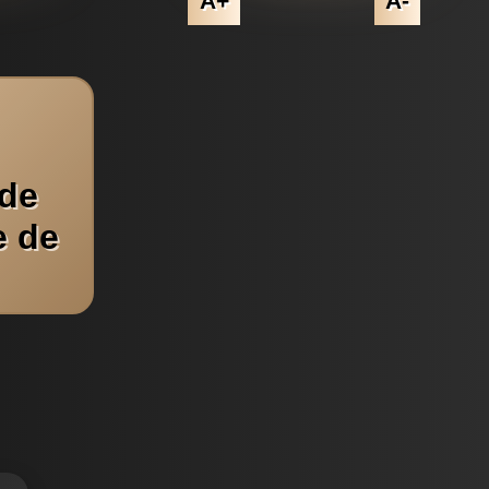
A+
A-
 de
e de