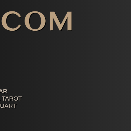
AR
 TAROT
TUART