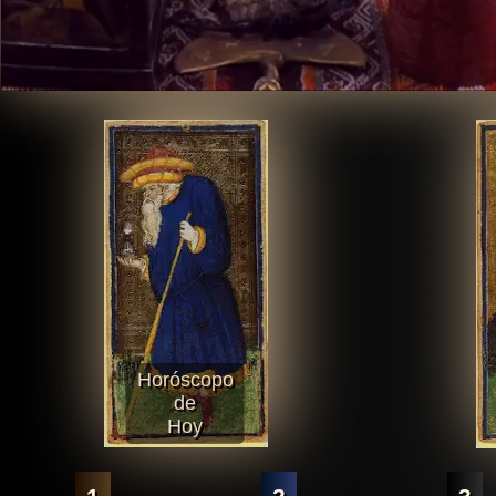
Horóscopo
de
Hoy