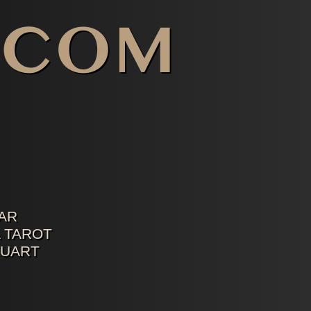
AR
 TAROT
TUART