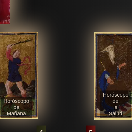
Horóscopo
Horóscopo
de
de
la
Mañana
Salud