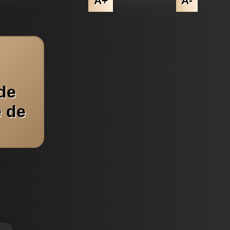
A+
A-
de
e de