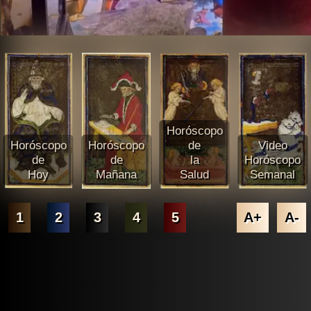
Horóscopo
Horóscopo
Horóscopo
de
Video
de
de
la
Horóscopo
Hoy
Mañana
Salud
Semanal
1
2
3
4
5
A+
A-