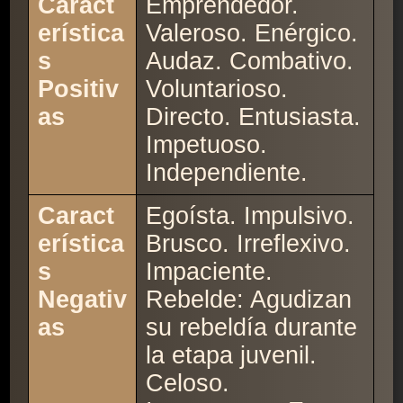
Caract
Emprendedor.
erística
Valeroso. Enérgico.
s
Audaz. Combativo.
Positiv
Voluntarioso.
as
Directo. Entusiasta.
Impetuoso.
Independiente.
Caract
Egoísta. Impulsivo.
erística
Brusco. Irreflexivo.
s
Impaciente.
Negativ
Rebelde: Agudizan
as
su rebeldía durante
la etapa juvenil.
Celoso.