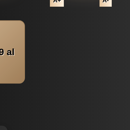
A+
A-
9 al