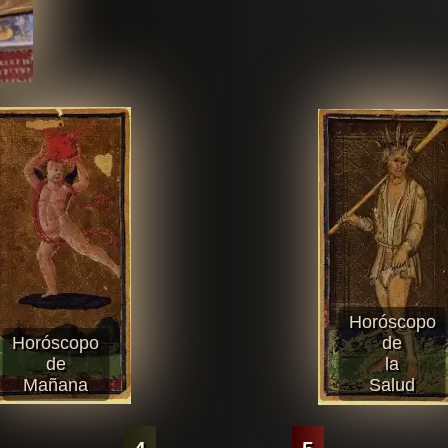
Horóscopo
Horóscopo
de
de
la
Mañana
Salud