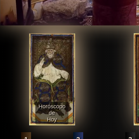
Horóscopo
de
Hoy