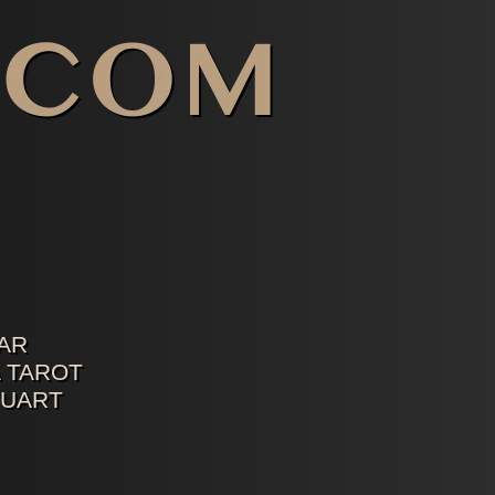
AR
 TAROT
TUART