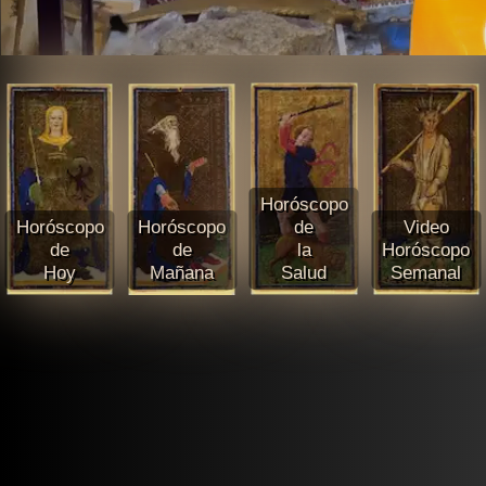
Horóscopo
Horóscopo
Horóscopo
de
Video
de
de
la
Horóscopo
Hoy
Mañana
Salud
Semanal