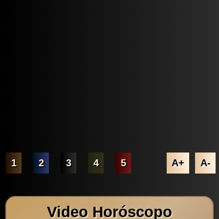
1
2
3
4
5
A+
A-
Video Horóscopo