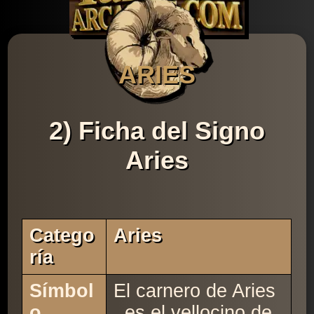
ARIES
2) Ficha del Signo
Aries
Catego
Aries
Ría
Símbol
El carnero de Aries
o
, es el vellocino de