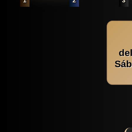
1
2
3
de
Sáb