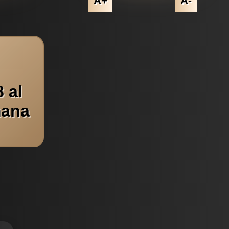
A+
A-
 al
mana