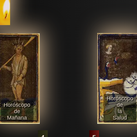
Horóscopo
Horóscopo
de
de
la
Mañana
Salud