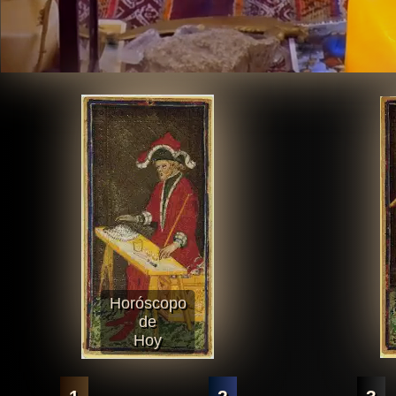
Horóscopo
de
Hoy