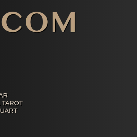
AR
 TAROT
TUART