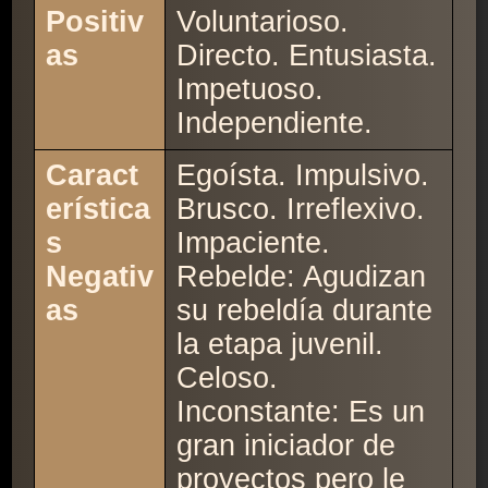
Positiv
Voluntarioso.
as
Directo. Entusiasta.
Impetuoso.
Independiente.
Caract
Egoísta. Impulsivo.
erística
Brusco. Irreflexivo.
s
Impaciente.
Negativ
Rebelde: Agudizan
as
su rebeldía durante
la etapa juvenil.
Celoso.
Inconstante: Es un
gran iniciador de
proyectos pero le