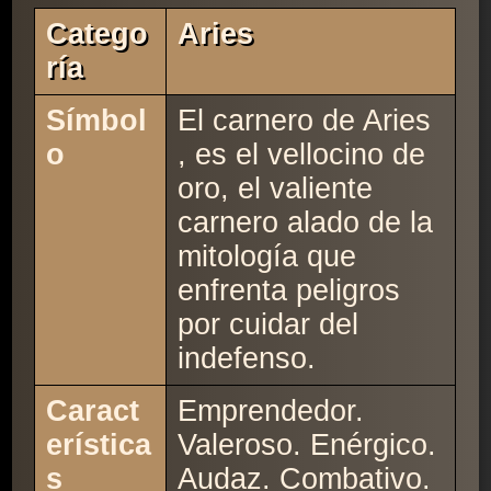
Catego
Aries
Ría
Símbol
El carnero de Aries
o
, es el vellocino de
oro, el valiente
carnero alado de la
mitología que
enfrenta peligros
por cuidar del
indefenso.
Caract
Emprendedor.
erística
Valeroso. Enérgico.
s
Audaz. Combativo.