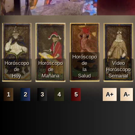
Horóscopo
Horóscopo
Horóscopo
de
Video
de
de
la
Horóscopo
Hoy
Mañana
Salud
Semanal
1
2
3
4
5
A+
A-