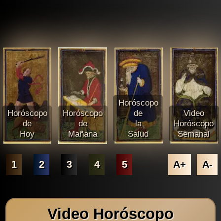
Horóscopo
Horóscopo
Horóscopo
de
Video
de
de
la
Horóscopo
Hoy
Mañana
Salud
Semanal
1
2
3
4
5
A+
A-
Video Horóscopo