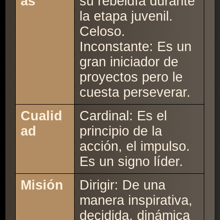
as
su rebeldía durante
la etapa juvenil.
Celoso.
Inconstante: Es un
gran iniciador de
proyectos pero le
cuesta perseverar.
Cualid
Cardinal: Es el
ad
principio de la
acción, el impulso.
Es un signo líder.
Misión
Dirigir: De una
manera inspirativa,
decidida, dinámica