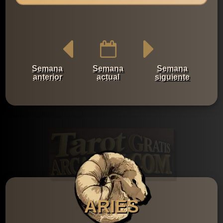
Semana
Semana
Semana
anterior
actual
siguiente
ARIES