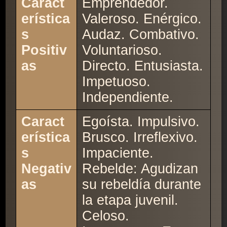
Caract
Emprendedor.
erística
Valeroso. Enérgico.
s
Audaz. Combativo.
Positiv
Voluntarioso.
as
Directo. Entusiasta.
Impetuoso.
Independiente.
Caract
Egoísta. Impulsivo.
erística
Brusco. Irreflexivo.
s
Impaciente.
Negativ
Rebelde: Agudizan
as
su rebeldía durante
la etapa juvenil.
Celoso.