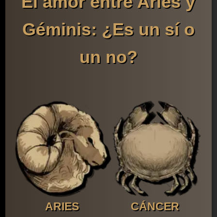
El amor entre Aries y
Géminis: ¿Es un sí o
un no?
ARIES
CÁNCER