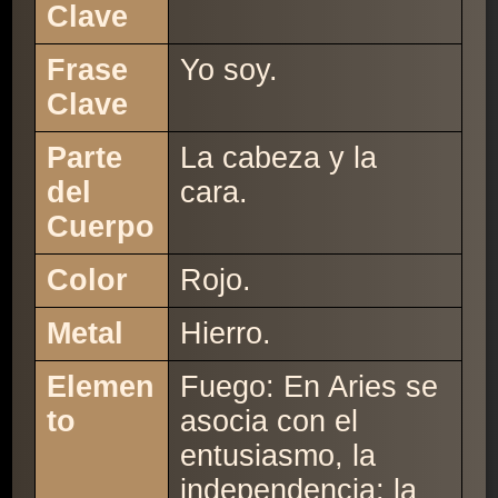
Clave
Frase
Yo soy.
Clave
Parte
La cabeza y la
del
cara.
Cuerpo
Color
Rojo.
Metal
Hierro.
Elemen
Fuego: En Aries se
to
asocia con el
entusiasmo, la
independencia; la