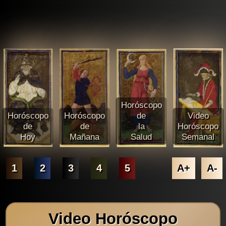
Horóscopo
Horóscopo
Horóscopo
de
Video
de
de
la
Horóscopo
Hoy
Mañana
Salud
Semanal
1
2
3
4
5
A+
A-
Video Horóscopo