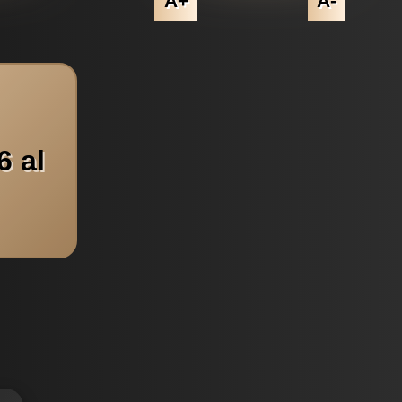
A+
A-
6 al