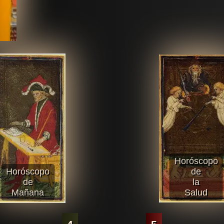
Horóscopo
Horóscopo
de
de
la
Mañana
Salud