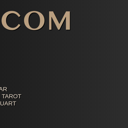
AR
 TAROT
TUART