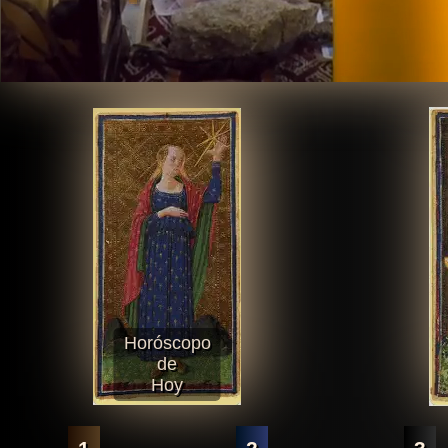
Horóscopo
de
Hoy