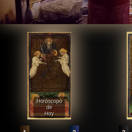
Horóscopo
de
Hoy