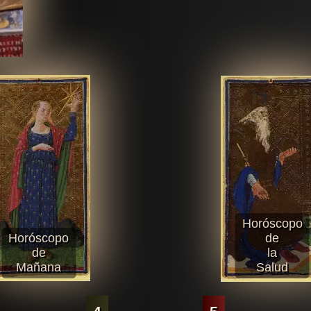
Horóscopo
Horóscopo
de
de
la
Mañana
Salud