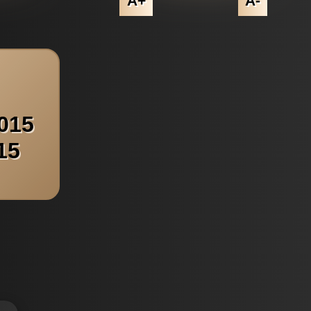
A+
A-
015
15