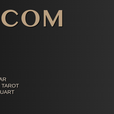
AR
 TAROT
TUART