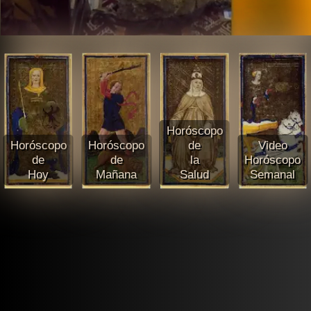
Horóscopo
Horóscopo
Horóscopo
de
Video
de
de
la
Horóscopo
Hoy
Mañana
Salud
Semanal