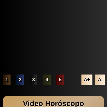
1
2
3
4
5
A+
A-
Video Horóscopo