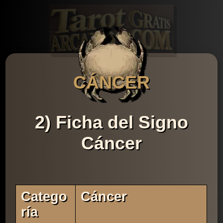
CÁNCER
2) Ficha del Signo
Cáncer
Catego
Cáncer
Ría