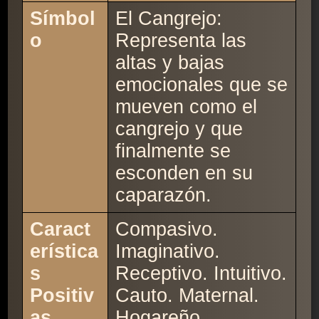
Símbol
El Cangrejo:
o
Representa las
altas y bajas
emocionales que se
mueven como el
cangrejo y que
finalmente se
esconden en su
caparazón.
Caract
Compasivo.
erística
Imaginativo.
s
Receptivo. Intuitivo.
Positiv
Cauto. Maternal.
as
Hogareño.