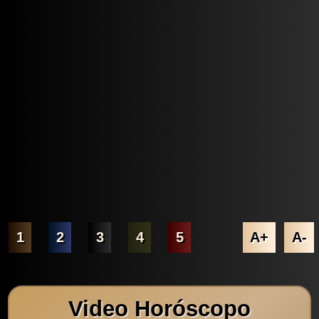
1
2
3
4
5
A+
A-
Video Horóscopo