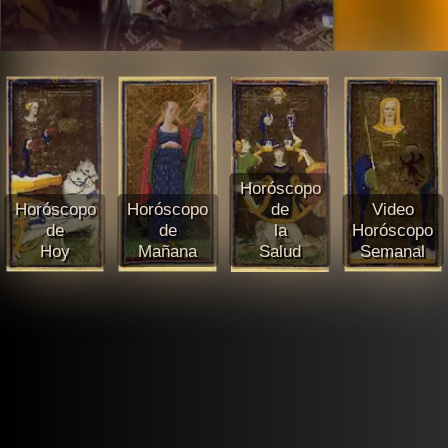
Horóscopo
Horóscopo
Horóscopo
de
Video
de
de
la
Horóscopo
Hoy
Mañana
Salud
Semanal