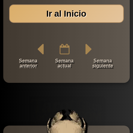
Ir al Inicio
Semana
Semana
Semana
anterior
actual
siguiente