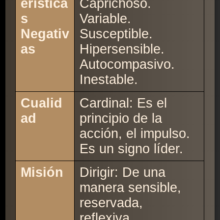
erística
Caprichoso.
s
Variable.
Negativ
Susceptible.
as
Hipersensible.
Autocompasivo.
Inestable.
Cualid
Cardinal: Es el
ad
principio de la
acción, el impulso.
Es un signo líder.
Misión
Dirigir: De una
manera sensible,
reservada,
reflexiva,