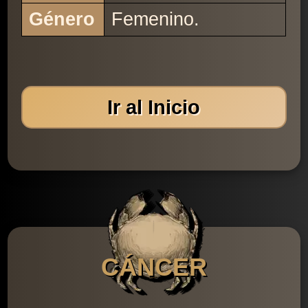
Género
Femenino.
Ir al Inicio
CÁNCER