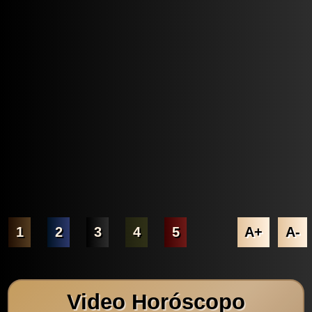
1
2
3
4
5
A+
A-
Video Horóscopo