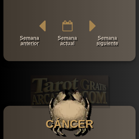
Semana
Semana
Semana
anterior
actual
siguiente
CÁNCER