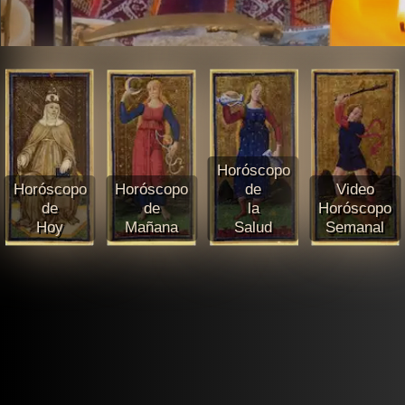
Horóscopo
Horóscopo
Horóscopo
de
Video
de
de
la
Horóscopo
Hoy
Mañana
Salud
Semanal