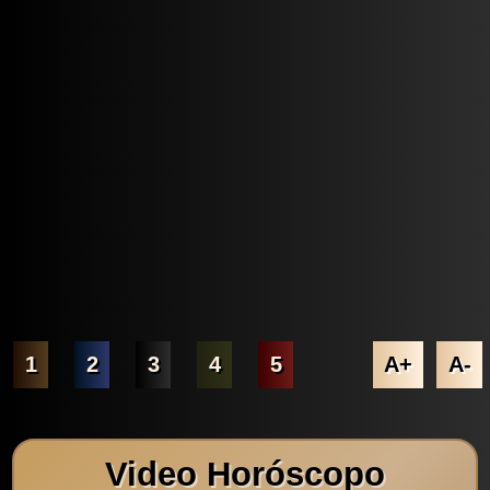
1
2
3
4
5
A+
A-
Video Horóscopo