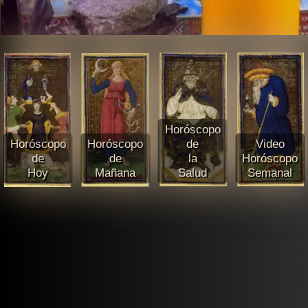
Horóscopo
Horóscopo
Horóscopo
de
Video
de
de
la
Horóscopo
Hoy
Mañana
Salud
Semanal