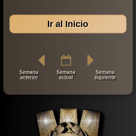
Ir al Inicio
Semana
Semana
Semana
anterior
actual
siguiente