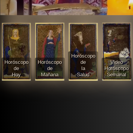
Horóscopo
Horóscopo
Horóscopo
de
Video
de
de
la
Horóscopo
Hoy
Mañana
Salud
Semanal