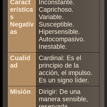
Caract
Inconstante.
erística
Caprichoso.
s
Variable.
Negativ
Susceptible.
as
Hipersensible.
Autocompasivo.
Inestable.
Cualid
Cardinal: Es el
ad
principio de la
acción, el impulso.
Es un signo líder.
Misión
Dirigir: De una
manera sensible,
reservada,