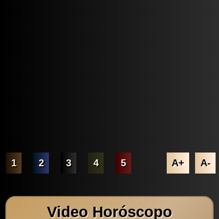
1
2
3
4
5
A+
A-
Video Horóscopo