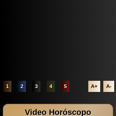
1
2
3
4
5
A+
A-
Video Horóscopo