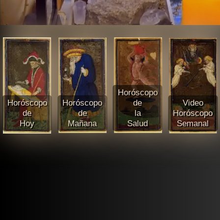
Horóscopo
Horóscopo
Horóscopo
de
Video
de
de
la
Horóscopo
Hoy
Mañana
Salud
Semanal