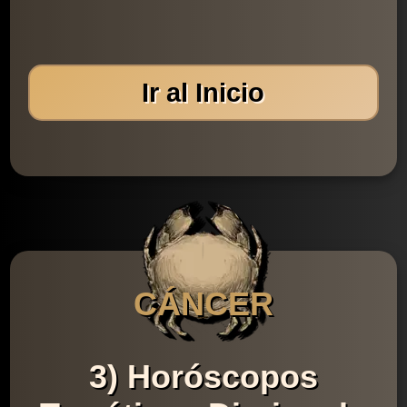
Ir al Inicio
CÁNCER
3) Horóscopos