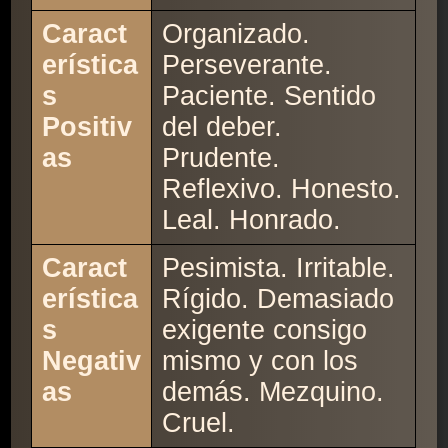
Caract
Organizado.
erística
Perseverante.
s
Paciente. Sentido
Positiv
del deber.
as
Prudente.
Reflexivo. Honesto.
Leal. Honrado.
Caract
Pesimista. Irritable.
erística
Rígido. Demasiado
s
exigente consigo
Negativ
mismo y con los
as
demás. Mezquino.
Cruel.