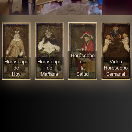
Horóscopo
Horóscopo
Horóscopo
de
Video
de
de
la
Horóscopo
Hoy
Mañana
Salud
Semanal