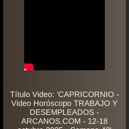
Título Video: 'CAPRICORNIO -
Video Horóscopo TRABAJO Y
DESEMPLEADOS -
ARCANOS.COM - 12-18