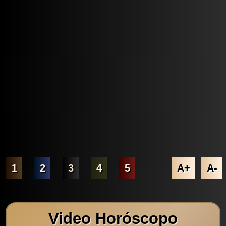
1
2
3
4
5
A+
A-
Video Horóscopo