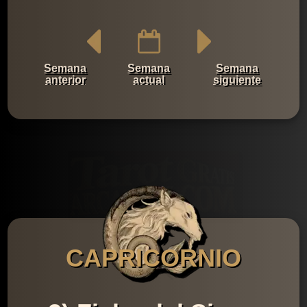
Semana
Semana
Semana
anterior
actual
siguiente
CAPRICORNIO