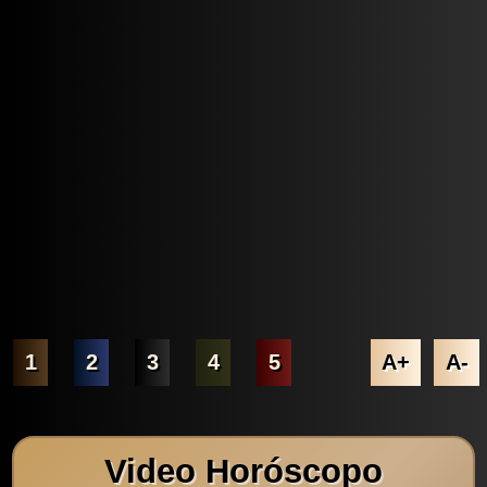
1
2
3
4
5
A+
A-
Video Horóscopo