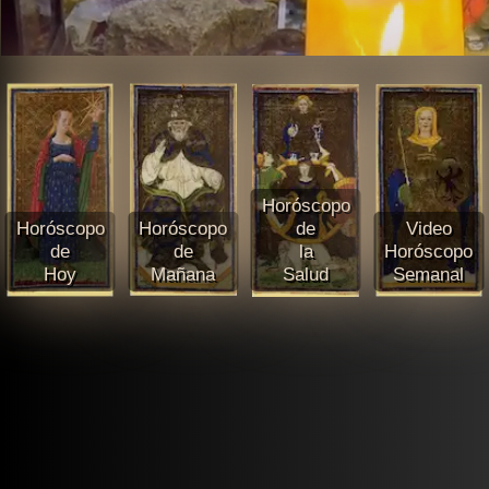
Horóscopo
Horóscopo
Horóscopo
de
Video
de
de
la
Horóscopo
Hoy
Mañana
Salud
Semanal