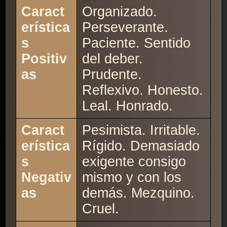
Caract
Organizado.
erística
Perseverante.
s
Paciente. Sentido
Positiv
del deber.
as
Prudente.
Reflexivo. Honesto.
Leal. Honrado.
Caract
Pesimista. Irritable.
erística
Rígido. Demasiado
s
exigente consigo
Negativ
mismo y con los
as
demás. Mezquino.
Cruel.