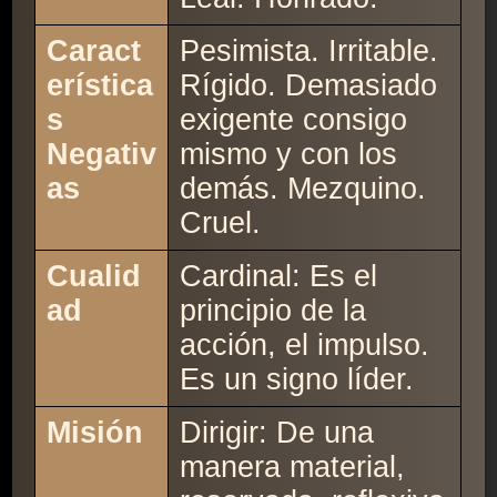
Caract
Pesimista. Irritable.
erística
Rígido. Demasiado
s
exigente consigo
Negativ
mismo y con los
as
demás. Mezquino.
Cruel.
Cualid
Cardinal: Es el
ad
principio de la
acción, el impulso.
Es un signo líder.
Misión
Dirigir: De una
manera material,