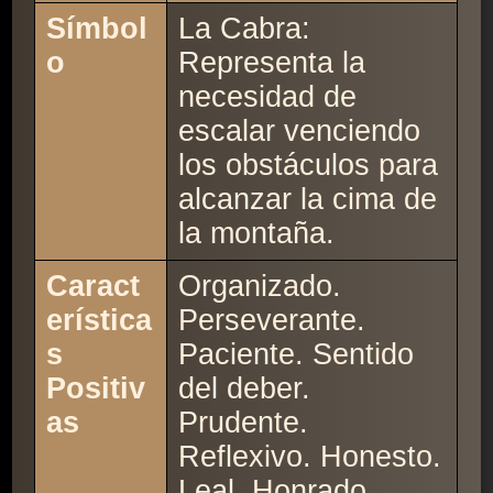
Símbol
La Cabra:
o
Representa la
necesidad de
escalar venciendo
los obstáculos para
alcanzar la cima de
la montaña.
Caract
Organizado.
erística
Perseverante.
s
Paciente. Sentido
Positiv
del deber.
as
Prudente.
Reflexivo. Honesto.
Leal. Honrado.