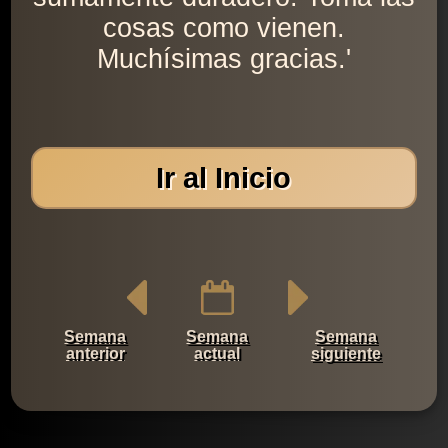
cosas como vienen.
Muchísimas gracias.'
Ir al Inicio
Semana
Semana
Semana
anterior
actual
siguiente