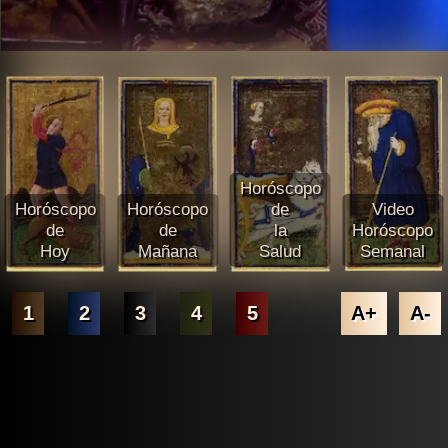
Horóscopo
Horóscopo
Horóscopo
de
Video
de
de
la
Horóscopo
Hoy
Mañana
Salud
Semanal
1
2
3
4
5
A+
A-