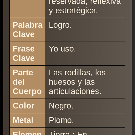
reservada, reflexiva
y estratégica.
Palabra
Logro.
Clave
Frase
Yo uso.
Clave
Parte
Las rodillas, los
del
huesos y las
Cuerpo
articulaciones.
Color
Negro.
Metal
Plomo.
Elemen
Tierra : En