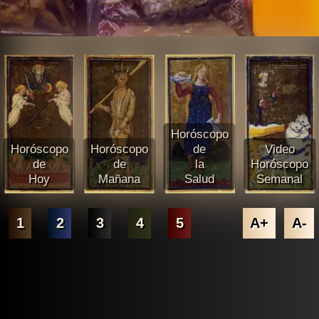
Horóscopo
Horóscopo
Horóscopo
de
Video
de
de
la
Horóscopo
Hoy
Mañana
Salud
Semanal
1
2
3
4
5
A+
A-