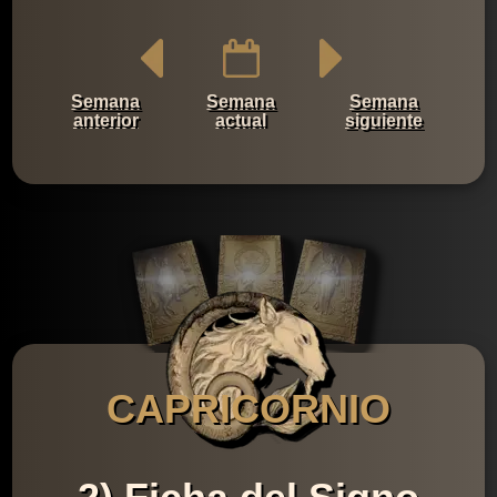
Semana
Semana
Semana
anterior
actual
siguiente
CAPRICORNIO