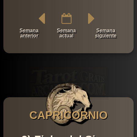
Semana
Semana
Semana
anterior
actual
siguiente
CAPRICORNIO