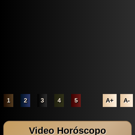
1
2
3
4
5
A+
A-
Video Horóscopo