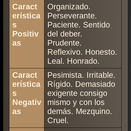
Caract
Organizado.
erística
Perseverante.
s
Paciente. Sentido
Positiv
del deber.
as
Prudente.
Reflexivo. Honesto.
Leal. Honrado.
Caract
Pesimista. Irritable.
erística
Rígido. Demasiado
s
exigente consigo
Negativ
mismo y con los
as
demás. Mezquino.
Cruel.