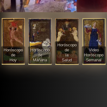
Horóscopo
Horóscopo
Horóscopo
de
Video
de
de
la
Horóscopo
Hoy
Mañana
Salud
Semanal