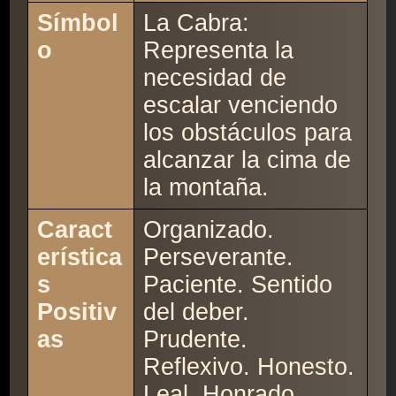
Símbol
La Cabra:
o
Representa la
necesidad de
escalar venciendo
los obstáculos para
alcanzar la cima de
la montaña.
Caract
Organizado.
erística
Perseverante.
s
Paciente. Sentido
Positiv
del deber.
as
Prudente.
Reflexivo. Honesto.
Leal. Honrado.