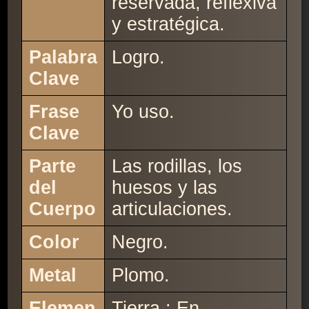
reservada, reflexiva
y estratégica.
Palabra
Logro.
Clave
Frase
Yo uso.
Clave
Parte
Las rodillas, los
del
huesos y las
Cuerpo
articulaciones.
Color
Negro.
Metal
Plomo.
Elemen
Tierra : En