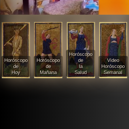
Horóscopo
Horóscopo
Horóscopo
de
Video
de
de
la
Horóscopo
Hoy
Mañana
Salud
Semanal