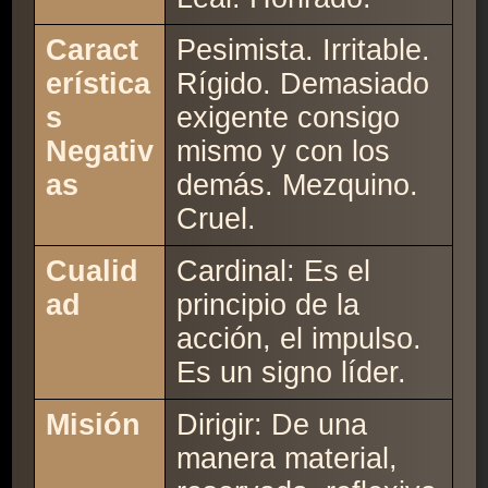
Caract
Pesimista. Irritable.
erística
Rígido. Demasiado
s
exigente consigo
Negativ
mismo y con los
as
demás. Mezquino.
Cruel.
Cualid
Cardinal: Es el
ad
principio de la
acción, el impulso.
Es un signo líder.
Misión
Dirigir: De una
manera material,