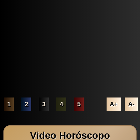
1
2
3
4
5
A+
A-
Video Horóscopo