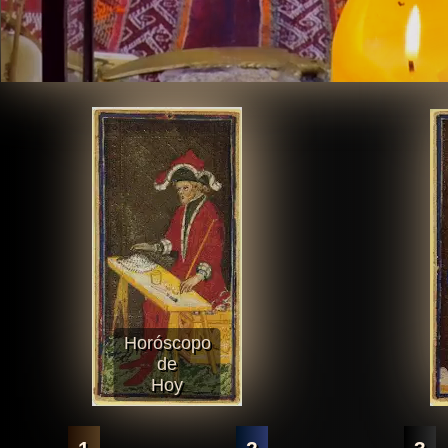
Horóscopo
de
Hoy