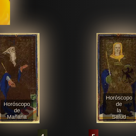
Horóscopo
Horóscopo
de
de
la
Mañana
Salud