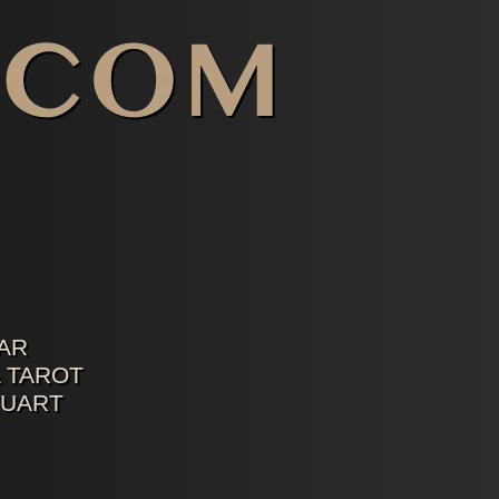
AR
 TAROT
TUART