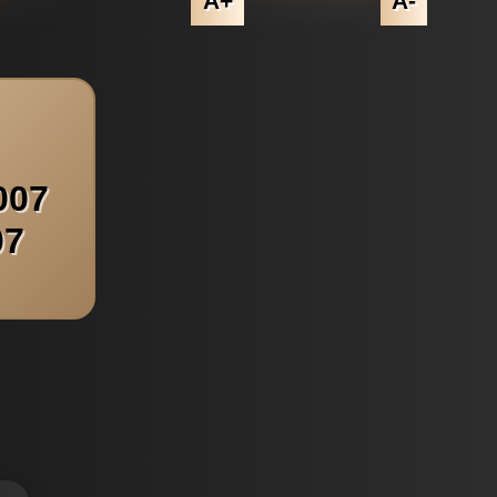
A+
A-
007
07