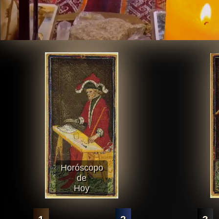
Horóscopo
de
Hoy