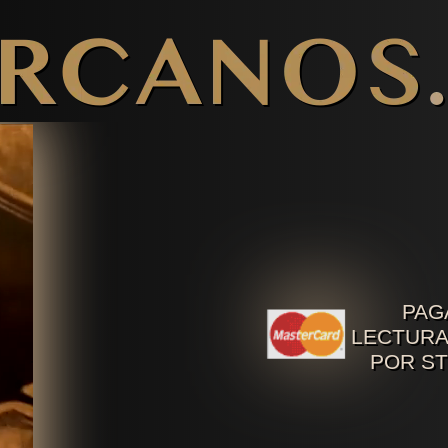
Video Horóscopo Semanal
Noticias de Los Arcanos
Numerología Predictiva
Horóscopo de la Salud
Horóscopo de Mañana
Signos Compatibles
Lectura Geomancia
Horóscopo de Hoy
Signos Zodiacales
Predicciones 2026
Lectura Runas
Lectura Tarot
Rituales
PAG
LECTURA
POR S