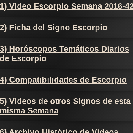
1) Video Escorpio Semana 2016-4
2) Ficha del Signo Escorpio
3) Horóscopos Temáticos Diarios
de Escorpio
4) Compatibilidades de Escorpio
5) Videos de otros Signos de esta
misma Semana
6) Archivo Histórico de Videos