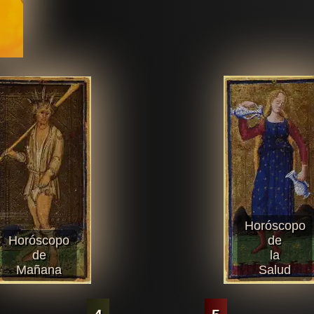
Horóscopo
Horóscopo
de
de
la
Mañana
Salud