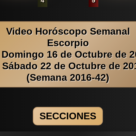
4
5
Video Horóscopo Semanal
Escorpio
 Domingo 16 de Octubre de 
l Sábado 22 de Octubre de 20
(Semana 2016-42)
SECCIONES