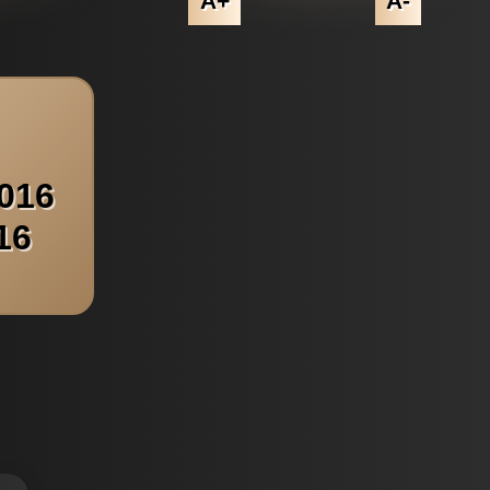
A+
A-
2016
16